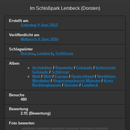
Im Schloßpark Lembeck (Dorsten)
Erstellt am
Samstag 9 Juni 2012
Veröffentlicht am
Mittwoch 8 Juni 2016
Schlagwörter
Dorsten
,
Lembeck
,
Schlösser
Alben
Architektur
/
Bauwerke
/
Gebäude
/
historische
Gebäude
/
Schlösser
Welt
/
Welt
/
Europa
/
Deutschland
/
Nordrhein-
Westfalen
/
Regierungsbezirk Münster
/
Kreis
Recklinghausen
/
Dorsten
/
Lembeck
Besuche
480
Bewertung
2.91
(Bewertung)
Foto bewerten