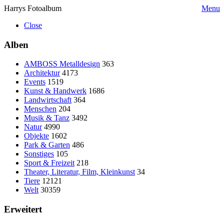
Harrys Fotoalbum
Menu
Close
Alben
AMBOSS Metalldesign
363
Architektur
4173
Events
1519
Kunst & Handwerk
1686
Landwirtschaft
364
Menschen
204
Musik & Tanz
3492
Natur
4990
Objekte
1602
Park & Garten
486
Sonstiges
105
Sport & Freizeit
218
Theater, Literatur, Film, Kleinkunst
34
Tiere
12121
Welt
30359
Erweitert