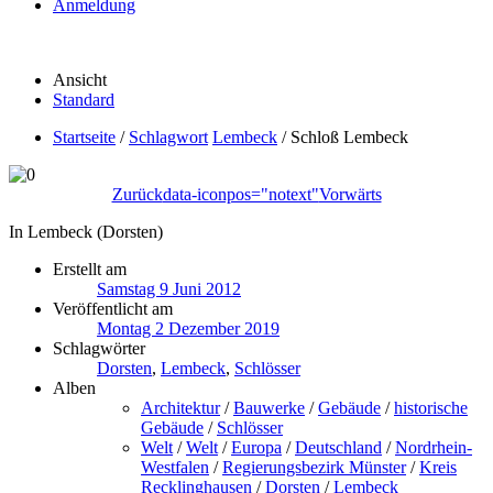
Anmeldung
Ansicht
Standard
Startseite
/
Schlagwort
Lembeck
/
Schloß Lembeck
Zurück
data-iconpos="notext"
Vorwärts
In Lembeck (Dorsten)
Erstellt am
Samstag 9 Juni 2012
Veröffentlicht am
Montag 2 Dezember 2019
Schlagwörter
Dorsten
,
Lembeck
,
Schlösser
Alben
Architektur
/
Bauwerke
/
Gebäude
/
historische
Gebäude
/
Schlösser
Welt
/
Welt
/
Europa
/
Deutschland
/
Nordrhein-
Westfalen
/
Regierungsbezirk Münster
/
Kreis
Recklinghausen
/
Dorsten
/
Lembeck