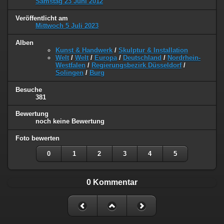
Samstag 23 Juni 2012
Veröffentlicht am
Mittwoch 5 Juli 2023
Alben
Kunst & Handwerk
/
Skulptur & Installation
Welt
/
Welt
/
Europa
/
Deutschland
/
Nordrhein-
Westfalen
/
Regierungsbezirk Düsseldorf
/
Solingen
/
Burg
Besuche
381
Bewertung
noch keine Bewertung
Foto bewerten
0
1
2
3
4
5
0 Kommentar