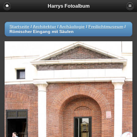
Harrys Fotoalbum
Startseite
/
Architektur
/
Archäologie
/
Freilichtmuseum
/
Römischer Eingang mit Säulen