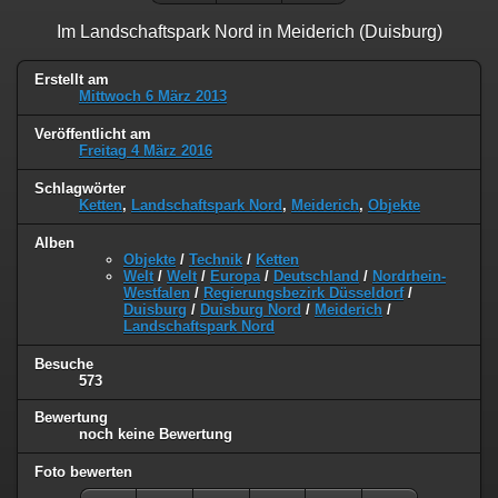
Im Landschaftspark Nord in Meiderich (Duisburg)
Erstellt am
Mittwoch 6 März 2013
Veröffentlicht am
Freitag 4 März 2016
Schlagwörter
Ketten
,
Landschaftspark Nord
,
Meiderich
,
Objekte
Alben
Objekte
/
Technik
/
Ketten
Welt
/
Welt
/
Europa
/
Deutschland
/
Nordrhein-
Westfalen
/
Regierungsbezirk Düsseldorf
/
Duisburg
/
Duisburg Nord
/
Meiderich
/
Landschaftspark Nord
Besuche
573
Bewertung
noch keine Bewertung
Foto bewerten