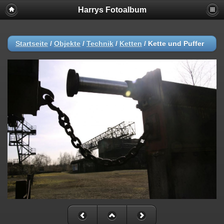
Harrys Fotoalbum
Startseite
/
Objekte
/
Technik
/
Ketten
/
Kette und Puffer