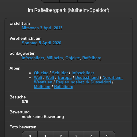
Im Raffelbergpark (Mülheim-Speldorf)
Erstellt am
Mittwoch 3 April 2013
Veröffentlicht am
Sonntag 5 April 2020
Schlagwörter
Infoschilder
,
Mülheim
,
Objekte
,
Raffelberg
Alben
Objekte
/
Schilder
/
Infoschilder
Welt
/
Welt
/
Europa
/
Deutschland
/
Nordrhein-
Westfalen
/
Regierungsbezirk Düsseldorf
/
Mülheim
/
Raffelberg
Besuche
676
Bewertung
noch keine Bewertung
Foto bewerten
0
1
2
3
4
5