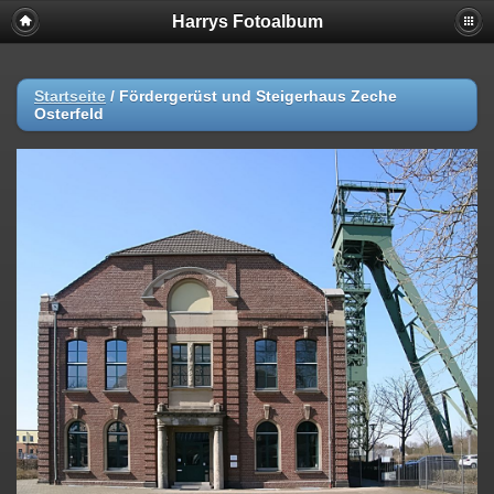
Harrys Fotoalbum
Startseite
/
Fördergerüst und Steigerhaus Zeche
Osterfeld