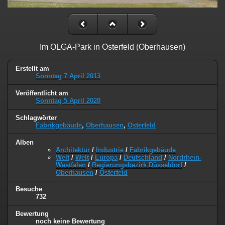
Im OLGA-Park in Osterfeld (Oberhausen)
Erstellt am
Sonntag 7 April 2013
Veröffentlicht am
Sonntag 5 April 2020
Schlagwörter
Fabrikgebäude
,
Oberhausen
,
Osterfeld
Alben
Architektur
/
Industrie
/
Fabrikgebäude
Welt
/
Welt
/
Europa
/
Deutschland
/
Nordrhein-
Westfalen
/
Regierungsbezirk Düsseldorf
/
Oberhausen
/
Osterfeld
Besuche
732
Bewertung
noch keine Bewertung