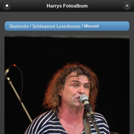
Harrys Fotoalbum
Startseite
/
Schlagwort
Leverkusen
/
Wenzel