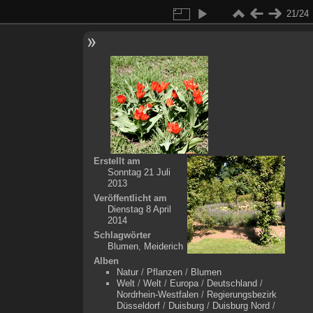
21/24
Erstellt am
Sonntag 21 Juli
2013
Veröffentlicht am
Dienstag 8 April
2014
Schlagwörter
Blumen
,
Meiderich
Alben
Natur
/
Pflanzen
/
Blumen
Welt
/
Welt
/
Europa
/
Deutschland
/
Nordrhein-Westfalen
/
Regierungsbezirk
Düsseldorf
/
Duisburg
/
Duisburg Nord
/