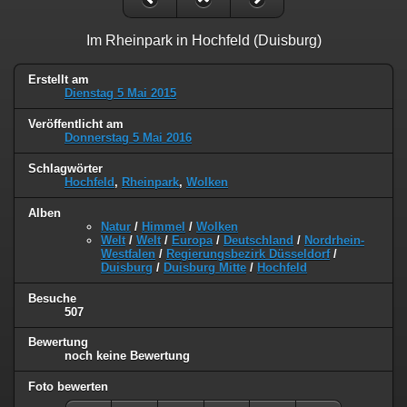
Im Rheinpark in Hochfeld (Duisburg)
Erstellt am
Dienstag 5 Mai 2015
Veröffentlicht am
Donnerstag 5 Mai 2016
Schlagwörter
Hochfeld
,
Rheinpark
,
Wolken
Alben
Natur
/
Himmel
/
Wolken
Welt
/
Welt
/
Europa
/
Deutschland
/
Nordrhein-
Westfalen
/
Regierungsbezirk Düsseldorf
/
Duisburg
/
Duisburg Mitte
/
Hochfeld
Besuche
507
Bewertung
noch keine Bewertung
Foto bewerten