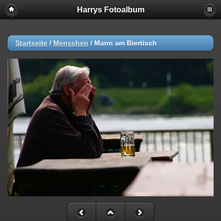
Harrys Fotoalbum
Startseite
/
Menschen
/
Mann am Biertisch