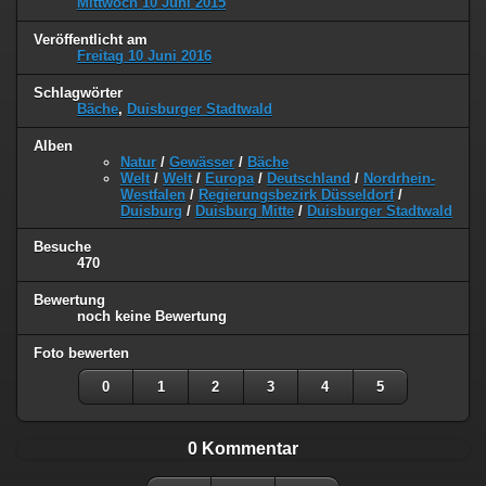
Mittwoch 10 Juni 2015
Veröffentlicht am
Freitag 10 Juni 2016
Schlagwörter
Bäche
,
Duisburger Stadtwald
Alben
Natur
/
Gewässer
/
Bäche
Welt
/
Welt
/
Europa
/
Deutschland
/
Nordrhein-
Westfalen
/
Regierungsbezirk Düsseldorf
/
Duisburg
/
Duisburg Mitte
/
Duisburger Stadtwald
Besuche
470
Bewertung
noch keine Bewertung
Foto bewerten
0
1
2
3
4
5
0 Kommentar