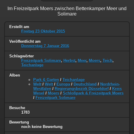
Im Freizeitpark Moers zwischen Bettenkamper Meer und
Solimare
Erstellt am
Freitag 23 Oktober 2015
Veröffentlicht am
Donnerstag 7 Januar 2016
Schlagwörter
Freizeitpark Solimare
,
Herbst
,
Meer
,
Moers
,
Teich
,
Teichanlage
Alben
Park & Garten
/
Teichanlage
Welt
/
Welt
/
Europa
/
Deutschland
/
Nordrhein-
Westfalen
/
Regierungsbezirk Düsseldorf
/
Kreis
Wesel
/
Moers
/
Schloßpark & Freizeitpark Moers
/
Freizeitpark Solimare
Besuche
1783
Bewertung
noch keine Bewertung