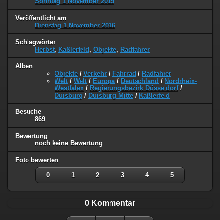
Sonntag 1 November 2015
Veröffentlicht am
Dienstag 1 November 2016
Schlagwörter
Herbst
,
Kaßlerfeld
,
Objekte
,
Radfahrer
Alben
Objekte
/
Verkehr
/
Fahrrad
/
Radfahrer
Welt
/
Welt
/
Europa
/
Deutschland
/
Nordrhein-
Westfalen
/
Regierungsbezirk Düsseldorf
/
Duisburg
/
Duisburg Mitte
/
Kaßlerfeld
Besuche
869
Bewertung
noch keine Bewertung
Foto bewerten
0
1
2
3
4
5
0 Kommentar