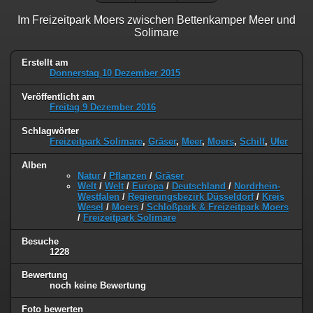
Im Freizeitpark Moers zwischen Bettenkamper Meer und
Solimare
Erstellt am
Donnerstag 10 Dezember 2015
Veröffentlicht am
Freitag 9 Dezember 2016
Schlagwörter
Freizeitpark Solimare
,
Gräser
,
Meer
,
Moers
,
Schilf
,
Ufer
Alben
Natur
/
Pflanzen
/
Gräser
Welt
/
Welt
/
Europa
/
Deutschland
/
Nordrhein-
Westfalen
/
Regierungsbezirk Düsseldorf
/
Kreis
Wesel
/
Moers
/
Schloßpark & Freizeitpark Moers
/
Freizeitpark Solimare
Besuche
1228
Bewertung
noch keine Bewertung
Foto bewerten