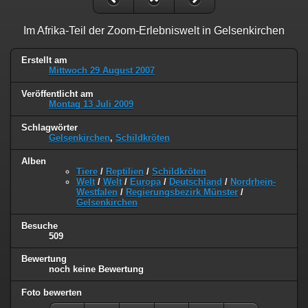
Im Afrika-Teil der Zoom-Erlebniswelt in Gelsenkirchen
Erstellt am
Mittwoch 29 August 2007
Veröffentlicht am
Montag 13 Juli 2009
Schlagwörter
Gelsenkirchen
,
Schildkröten
Alben
Tiere
/
Reptilien
/
Schildkröten
Welt
/
Welt
/
Europa
/
Deutschland
/
Nordrhein-
Westfalen
/
Regierungsbezirk Münster
/
Gelsenkirchen
Besuche
509
Bewertung
noch keine Bewertung
Foto bewerten