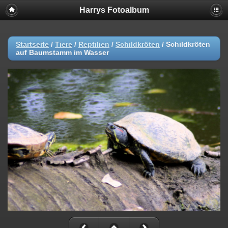
Harrys Fotoalbum
Startseite
/
Tiere
/
Reptilien
/
Schildkröten
/
Schildkröten
auf Baumstamm im Wasser