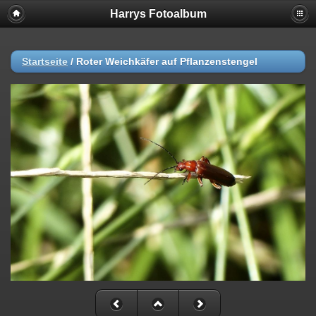
Harrys Fotoalbum
Startseite
/
Roter Weichkäfer auf Pflanzenstengel