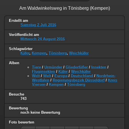
Am Waldwinkelsweg in Tönisberg (Kempen)
Erstellt am
Samstag 2 Juli 2016
Veröffentlicht am
Mittwoch 24 August 2016
Schlagwörter
Käfer
,
Kempen
,
Tönisberg
,
Weichkäfer
Alben
Tiere
/
Urmünder
/
Gliederfüßer
/
Insekten
/
Fluginsekten
/
Käfer
/
Weichkäfer
Welt
/
Welt
/
Europa
/
Deutschland
/
Nordrhein-
Westfalen
/
Regierungsbezirk Düsseldorf
/
Kreis
Viersen
/
Kempen
/
Tönisberg
Besuche
743
Bewertung
noch keine Bewertung
Foto bewerten