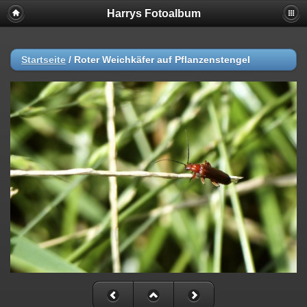
Harrys Fotoalbum
Startseite
/
Roter Weichkäfer auf Pflanzenstengel