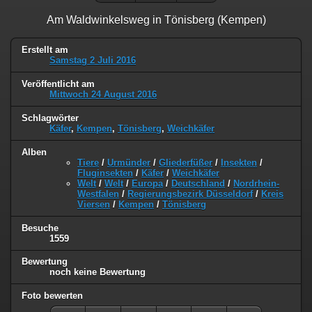
Am Waldwinkelsweg in Tönisberg (Kempen)
Erstellt am
Samstag 2 Juli 2016
Veröffentlicht am
Mittwoch 24 August 2016
Schlagwörter
Käfer
,
Kempen
,
Tönisberg
,
Weichkäfer
Alben
Tiere
/
Urmünder
/
Gliederfüßer
/
Insekten
/
Fluginsekten
/
Käfer
/
Weichkäfer
Welt
/
Welt
/
Europa
/
Deutschland
/
Nordrhein-
Westfalen
/
Regierungsbezirk Düsseldorf
/
Kreis
Viersen
/
Kempen
/
Tönisberg
Besuche
1559
Bewertung
noch keine Bewertung
Foto bewerten