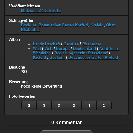
Veröffentlicht am
Mittwoch 27 Juli 2016
Schlagwörter
Bockum
,
Botanischer Garten Krefeld
,
Krefeld
,
Obst
,
Rhabarber
Alben
Landwirtschaft
/
Gemüse
/
Rhabarber
Welt
/
Welt
/
Europa
/
Deutschland
/
Nordrhein-
Westfalen
/
Regierungsbezirk Düsseldorf
/
Krefeld
/
Bockum
/
Botanischer Garten Krefeld
Besuche
788
Bewertung
noch keine Bewertung
Foto bewerten
0
1
2
3
4
5
0 Kommentar