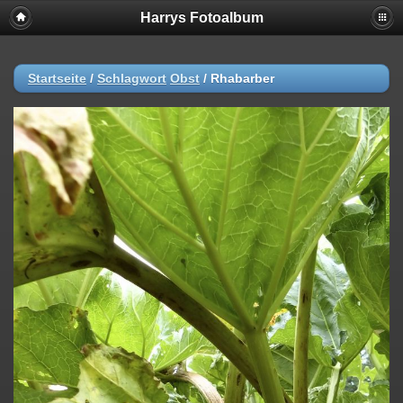
Harrys Fotoalbum
Startseite
/
Schlagwort
Obst
/
Rhabarber