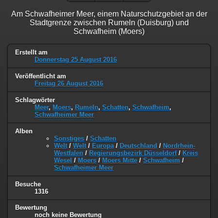
Am Schwafheimer Meer, einem Naturschutzgebiet an der
Stadtgrenze zwischen Rumeln (Duisburg) und
Schwafheim (Moers)
Erstellt am
Donnerstag 25 August 2016
Veröffentlicht am
Freitag 26 August 2016
Schlagwörter
Meer
,
Moers
,
Rumeln
,
Schatten
,
Schwafheim
,
Schwafheimer Meer
Alben
Sonstiges
/
Schatten
Welt
/
Welt
/
Europa
/
Deutschland
/
Nordrhein-
Westfalen
/
Regierungsbezirk Düsseldorf
/
Kreis
Wesel
/
Moers
/
Moers Mitte
/
Schwafheim
/
Schwafheimer Meer
Besuche
1316
Bewertung
noch keine Bewertung