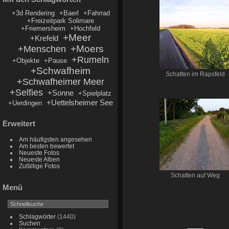
+3d Rendering
+Baerl
+Fahrrad
+Freizeitpark Solimare
+Friemersheim
+Hochfeld
+Meer
+Krefeld
+Moers
+Menschen
+Rumeln
+Objekte
+Pause
+Schwafheim
Schatten im Rapsfeld
+Schwafheimer Meer
+Selfies
+Sonne
+Spielplatz
+Uettelsheimer See
+Uerdingen
Erweitert
Am häufigsten angesehen
Am besten bewertet
Neueste Fotos
Neueste Alben
Zufällige Fotos
Schatten auf Weg
Menü
Schlagwörter
(1440)
Suchen