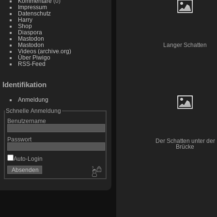
Kommentare
(0)
Impressum
Datenschutz
Harry
Shop
Diaspora
Mastodon
Mastodon
Langer Schatten
Videos (archive.org)
Über Piwigo
RSS-Feed
Identifikation
Anmeldung
Schnelle Anmeldung
Benutzername
Passwort
Der Schatten unter der
Brücke
Auto-Login