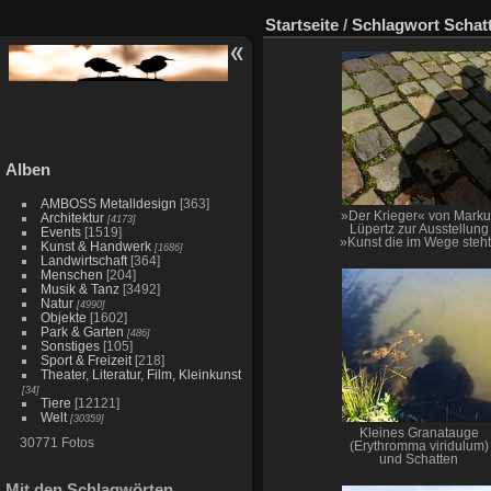
Startseite
/
Schlagwort
Schat
Alben
AMBOSS Metalldesign
[363]
»Der Krieger« von Marku
Architektur
[4173]
Lüpertz zur Ausstellung
Events
[1519]
»Kunst die im Wege steh
Kunst & Handwerk
[1686]
Landwirtschaft
[364]
Menschen
[204]
Musik & Tanz
[3492]
Natur
[4990]
Objekte
[1602]
Park & Garten
[486]
Sonstiges
[105]
Sport & Freizeit
[218]
Theater, Literatur, Film, Kleinkunst
[34]
Tiere
[12121]
Welt
[30359]
Kleines Granatauge
30771 Fotos
(Erythromma viridulum)
und Schatten
Mit den Schlagwörten