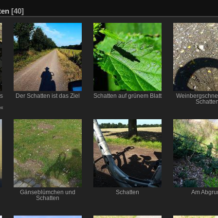
ten
[40]
s
Der Schatten ist das Ziel
Schatten auf grünem Blatt
Weinbergschne
Schatte
t«
Gänseblümchen und
Schatten
Am Abgru
Schatten