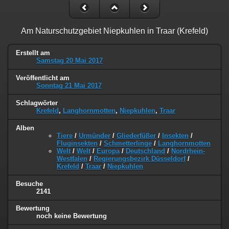
Am Naturschutzgebiet Niepkuhlen in Traar (Krefeld)
Erstellt am
Samstag 20 Mai 2017
Veröffentlicht am
Sonntag 21 Mai 2017
Schlagwörter
Krefeld
,
Langhornmotten
,
Niepkuhlen
,
Traar
Alben
Tiere
/
Urmünder
/
Gliederfüßer
/
Insekten
/
Fluginsekten
/
Schmetterlinge
/
Langhornmotten
Welt
/
Welt
/
Europa
/
Deutschland
/
Nordrhein-
Westfalen
/
Regierungsbezirk Düsseldorf
/
Krefeld
/
Traar
/
Niepkuhlen
Besuche
2141
Bewertung
noch keine Bewertung