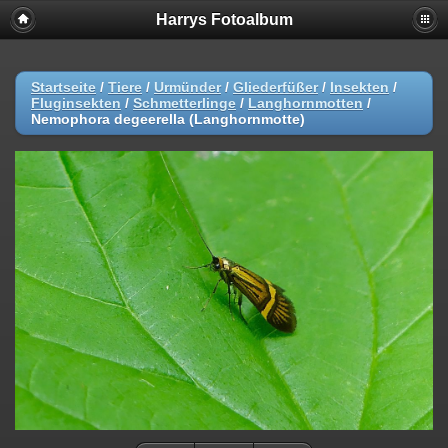
Harrys Fotoalbum
Startseite
/
Tiere
/
Urmünder
/
Gliederfüßer
/
Insekten
/
Fluginsekten
/
Schmetterlinge
/
Langhornmotten
/
Nemophora degeerella (Langhornmotte)