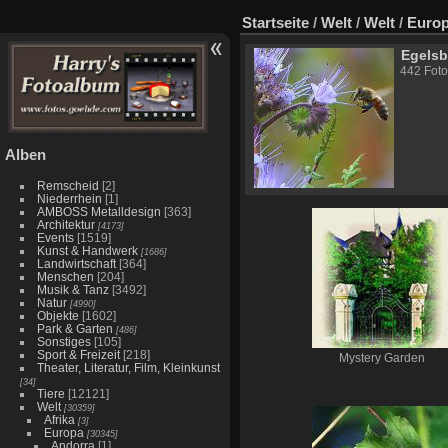
Startseite
/
Welt
/
Welt
/
Euro
Egelsb
442 Foto
Alben
Remscheid
[2]
Niederrhein
[1]
AMBOSS Metalldesign
[363]
Architektur
[4173]
Events
[1519]
Kunst & Handwerk
[1686]
Landwirtschaft
[364]
Menschen
[204]
Musik & Tanz
[3492]
Natur
[4990]
Objekte
[1602]
Park & Garten
[486]
Sonstiges
[105]
Sport & Freizeit
[218]
Mystery Garden
Theater, Literatur, Film, Kleinkunst
[34]
Tiere
[12121]
Welt
[30359]
Afrika
[3]
Europa
[30345]
Andorra
[1]