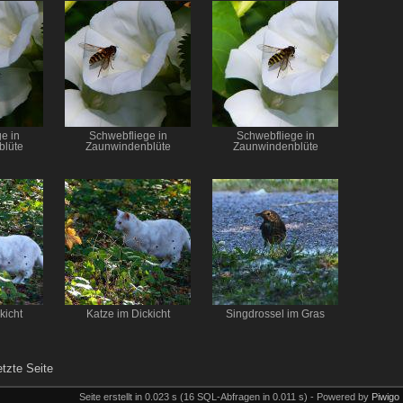
e in
Schwebfliege in
Schwebfliege in
blüte
Zaunwindenblüte
Zaunwindenblüte
kicht
Katze im Dickicht
Singdrossel im Gras
etzte Seite
Seite erstellt in 0.023 s (16 SQL-Abfragen in 0.011 s) - Powered by
Piwigo