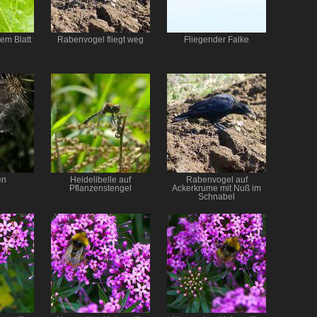
em Blatt
Rabenvogel fliegt weg
Fliegender Falke
en
Heidelibelle auf
Rabenvogel auf
Pflanzenstengel
Ackerkrume mit Nuß im
Schnabel