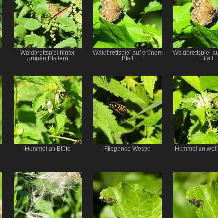
Waldbrettspiel hinter
Waldbrettspiel auf grünem
Waldbrettspiel a
grünen Blättern
Blatt
Blatt
Hummel an Blüte
Fliegende Wespe
Hummel an weiß