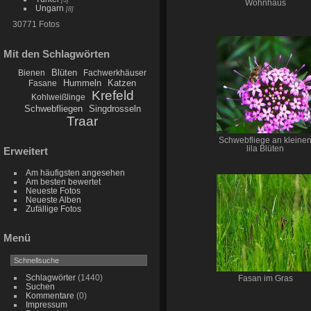
Wohnhaus
Ungarn
[8]
30771 Fotos
Mit den Schlagwörten
Blüten
Bienen
Fachwerkhäuser
Hummeln
Katzen
Fasane
Krefeld
Kohlweißlinge
Schwebfliegen
Singdrosseln
Traar
Schwebfliege an kleine
lila Blüten
Erweitert
Am häufigsten angesehen
Am besten bewertet
Neueste Fotos
Neueste Alben
Zufällige Fotos
Menü
Schlagwörter
(1440)
Fasan im Gras
Suchen
Kommentare
(0)
Impressum