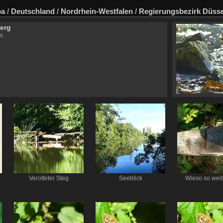
pa
/
Deutschland
/
Nordrhein-Westfalen
/
Regierungsbezirk Düsse
erg
s
Verotteter Steg
Seeblick
Wieso so wei