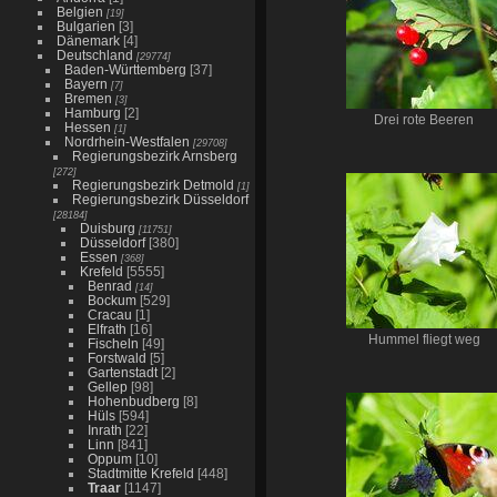
Belgien
[19]
Bulgarien
[3]
Dänemark
[4]
Deutschland
[29774]
Baden-Württemberg
[37]
Bayern
[7]
Bremen
[3]
Hamburg
[2]
Drei rote Beeren
Hessen
[1]
Nordrhein-Westfalen
[29708]
Regierungsbezirk Arnsberg
[272]
Regierungsbezirk Detmold
[1]
Regierungsbezirk Düsseldorf
[28184]
Duisburg
[11751]
Düsseldorf
[380]
Essen
[368]
Krefeld
[5555]
Benrad
[14]
Bockum
[529]
Cracau
[1]
Elfrath
[16]
Hummel fliegt weg
Fischeln
[49]
Forstwald
[5]
Gartenstadt
[2]
Gellep
[98]
Hohenbudberg
[8]
Hüls
[594]
Inrath
[22]
Linn
[841]
Oppum
[10]
Stadtmitte Krefeld
[448]
Traar
[1147]