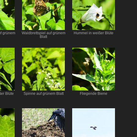
uf grünem
Waldbrettspiel auf grünem
Hummel in weißer Blüte
Blatt
er Blüte
Spinne auf grünem Blatt
Fliegende Biene