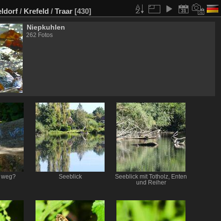
ldorf
/
Krefeld
/
Traar
[430]
Niepkuhlen
262 Fotos
t weg?
Seeblick
Seeblick mit Totholz, Enten
und Reiher