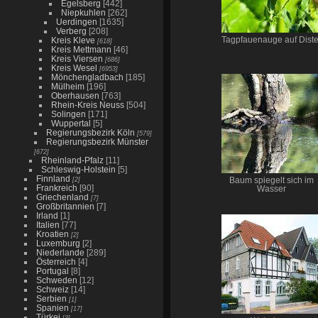
Egelsberg
[442]
Niepkuhlen
[262]
Uerdingen
[1635]
Verberg
[208]
Kreis Kleve
Tagpfauenauge auf Diste
[618]
Kreis Mettmann
[46]
Kreis Viersen
[686]
Kreis Wesel
[6953]
Mönchengladbach
[185]
Mülheim
[196]
Oberhausen
[763]
Rhein-Kreis Neuss
[504]
Solingen
[171]
Wuppertal
[5]
Regierungsbezirk Köln
[579]
Regierungsbezirk Münster
[672]
Rheinland-Pfalz
[11]
Schleswig-Holstein
[5]
Finnland
[2]
Baum spiegelt sich im
Frankreich
[90]
Wasser
Griechenland
[7]
Großbritannien
[7]
Irland
[1]
Italien
[77]
Kroatien
[2]
Luxemburg
[2]
Niederlande
[289]
Österreich
[4]
Portugal
[8]
Schweden
[12]
Schweiz
[14]
Serbien
[1]
Spanien
[17]
Türkei
[3]