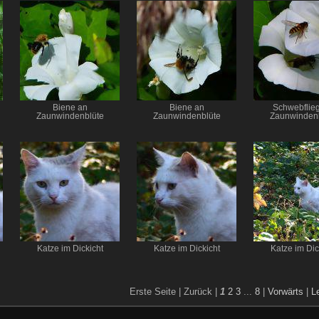
Biene an
Biene an
Schwebflieg
Zaunwindenblüte
Zaunwindenblüte
Zaunwinden
Katze im Dickicht
Katze im Dickicht
Katze im Dic
Erste Seite |
Zurück |
1
2
3
...
8
|
Vorwärts
|
L