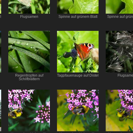
l
Flugsamen
Spinne auf grünem Blatt
Spinne auf grün
Regentropfen auf
Tagpfauenauge auf Distel
Flugsam
Schilfblättern