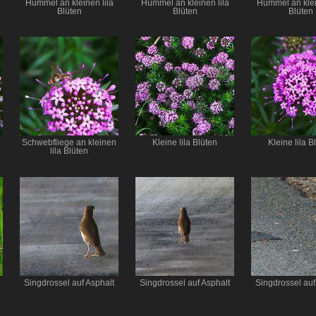
Hummel an kleinen lila
Hummel an kleinen lila
Hummel an klei
Blüten
Blüten
Blüten
n
Schwebfliege an kleinen
Kleine lila Blüten
Kleine lila B
lila Blüten
Singdrossel auf Asphalt
Singdrossel auf Asphalt
Singdrossel auf