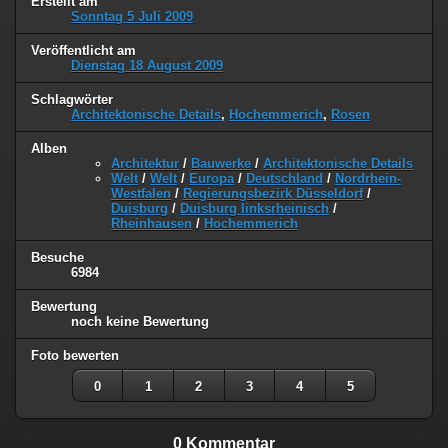
Erstellt am
Sonntag 5 Juli 2009
Veröffentlicht am
Dienstag 18 August 2009
Schlagwörter
Architektonische Details
,
Hochemmerich
,
Rosen
Alben
Architektur
/
Bauwerke
/
Architektonische Details
Welt
/
Welt
/
Europa
/
Deutschland
/
Nordrhein-
Westfalen
/
Regierungsbezirk Düsseldorf
/
Duisburg
/
Duisburg linksrheinisch
/
Rheinhausen
/
Hochemmerich
Besuche
6984
Bewertung
noch keine Bewertung
Foto bewerten
0
1
2
3
4
5
0 Kommentar