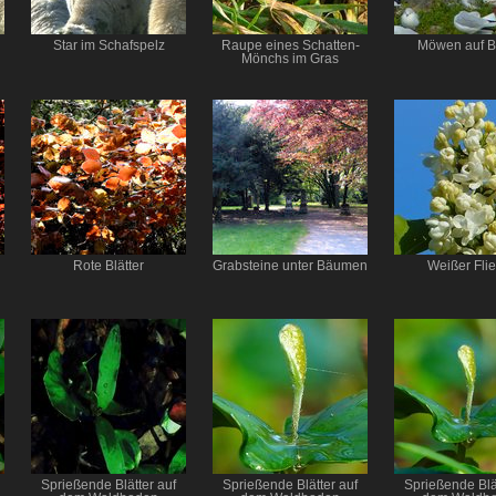
Star im Schafspelz
Raupe eines Schatten-
Möwen auf 
Mönchs im Gras
Rote Blätter
Grabsteine unter Bäumen
Weißer Fli
Sprießende Blätter auf
Sprießende Blätter auf
Sprießende Blä