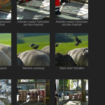
Fahrräder
Arbeiter malen Fahrräder
Arbeiter malen Fahrräder
halt
auf den Asphalt
auf den Asphalt
fspelz
Weiche Landung
Stare über Schafen