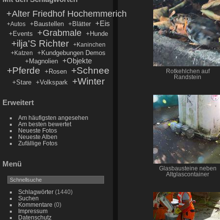
+Alter Friedhof Hochemmerich
+Eis
+Baustellen
+Blätter
+Autos
+Grabmale
+Events
+Hunde
+ilja'S Richter
+Kaninchen
+Kundgebungen Demos
+Katzen
+Objekte
+Magnolien
+Pferde
+Schnee
+Rosen
Rotkehlchen auf
Randstein
+Winter
+Stare
+Volkspark
Erweitert
Am häufigsten angesehen
Am besten bewertet
Neueste Fotos
Neueste Alben
Zufällige Fotos
Menü
Glasbausteine neben
Altglascontainer
Schlagwörter
(1440)
Suchen
Kommentare
(0)
Impressum
Datenschutz