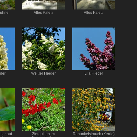
Buhne
Alles Paletti
Alles Paletti
eder
Weißer Flieder
Lila Flieder
tter auf
Zierquitten im
Ranunkelstrauch (Kerrie)