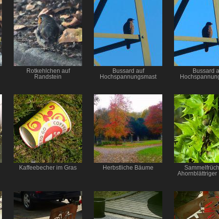
Rotkehlchen auf
Bussard auf
Bussard a
Randstein
Hochspannungsmast
Hochspannun
Kaffeebecher im Gras
Herbstliche Bäume
Sammelfrüch
Ahornblättriger