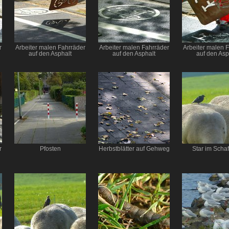
r
Arbeiter malen Fahrräder
Arbeiter malen Fahrräder
Arbeiter malen 
auf den Asphalt
auf den Asphalt
auf den Asp
r
Pfosten
Herbstblätter auf Gehweg
Star im Scha