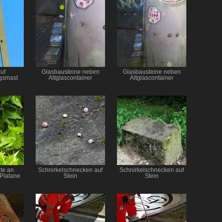
uf
Glasbausteine neben
Glasbausteine neben
gsmast
Altglascontainer
Altglascontainer
te an
Schnirkelschnecken auf
Schnirkelschnecken auf
 Platane
Stein
Stein