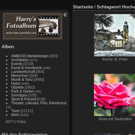
Startseite
/
Schlagwort
Hoch
Alben
AMBOSS Metalldesign
[363]
Kirche St. Peter
Architektur
[4173]
Events
[1519]
Kunst & Handwerk
[1686]
Landwirtschaft
[364]
Menschen
[204]
Musik & Tanz
[3492]
Natur
[4990]
Objekte
[1602]
Park & Garten
[486]
Sonstiges
[105]
Sport & Freizeit
[218]
Theater, Literatur, Film, Kleinkunst
[34]
Tiere
[12121]
Welt
[30359]
Rose mit Tautropfen
30771 Fotos
Mit den Schlagwörten