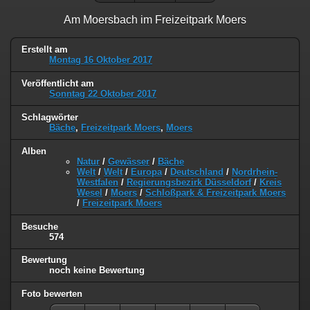
Am Moersbach im Freizeitpark Moers
Erstellt am
Montag 16 Oktober 2017
Veröffentlicht am
Sonntag 22 Oktober 2017
Schlagwörter
Bäche
,
Freizeitpark Moers
,
Moers
Alben
Natur
/
Gewässer
/
Bäche
Welt
/
Welt
/
Europa
/
Deutschland
/
Nordrhein-
Westfalen
/
Regierungsbezirk Düsseldorf
/
Kreis
Wesel
/
Moers
/
Schloßpark & Freizeitpark Moers
/
Freizeitpark Moers
Besuche
574
Bewertung
noch keine Bewertung
Foto bewerten