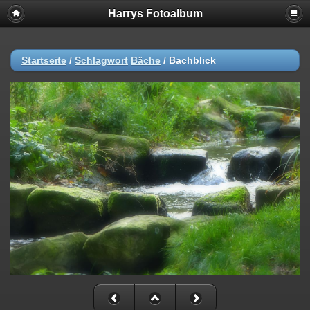
Harrys Fotoalbum
Startseite
/
Schlagwort
Bäche
/
Bachblick