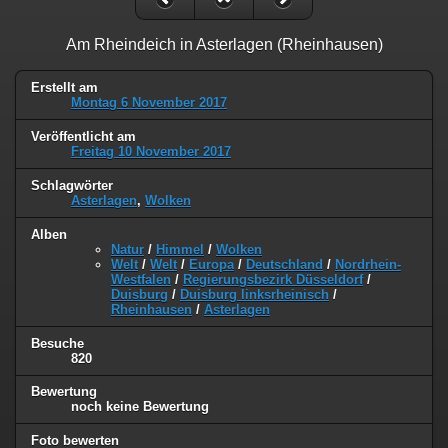
Am Rheindeich in Asterlagen (Rheinhausen)
Erstellt am
Montag 6 November 2017
Veröffentlicht am
Freitag 10 November 2017
Schlagwörter
Asterlagen
,
Wolken
Alben
Natur
/
Himmel
/
Wolken
Welt
/
Welt
/
Europa
/
Deutschland
/
Nordrhein-
Westfalen
/
Regierungsbezirk Düsseldorf
/
Duisburg
/
Duisburg linksrheinisch
/
Rheinhausen
/
Asterlagen
Besuche
820
Bewertung
noch keine Bewertung
Foto bewerten