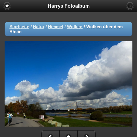
Harrys Fotoalbum
Startseite
/
Natur
/
Himmel
/
Wolken
/
Wolken über dem
Rhein