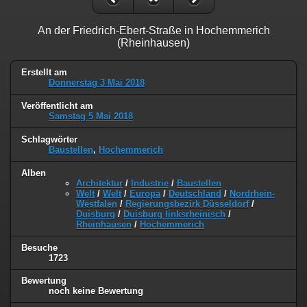
An der Friedrich-Ebert-Straße in Hochemmerich
(Rheinhausen)
Erstellt am
Donnerstag 3 Mai 2018
Veröffentlicht am
Samstag 5 Mai 2018
Schlagwörter
Baustellen
,
Hochemmerich
Alben
Architektur
/
Industrie
/
Baustellen
Welt
/
Welt
/
Europa
/
Deutschland
/
Nordrhein-
Westfalen
/
Regierungsbezirk Düsseldorf
/
Duisburg
/
Duisburg linksrheinisch
/
Rheinhausen
/
Hochemmerich
Besuche
1723
Bewertung
noch keine Bewertung