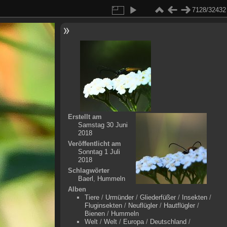
7128/32432
Erstellt am
Samstag 30 Juni
2018
Veröffentlicht am
Sonntag 1 Juli
2018
Schlagwörter
Baerl
,
Hummeln
Alben
Tiere
/
Urmünder
/
Gliederfüßer
/
Insekten
/
Fluginsekten
/
Neuflügler
/
Hautflügler
/
Bienen
/
Hummeln
Welt
/
Welt
/
Europa
/
Deutschland
/