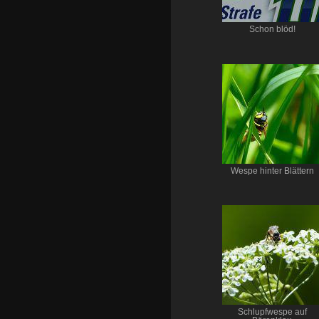
Schon blöd!
Wespe hinter Blättern
Schlupfwespe auf