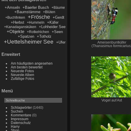
+Amseln
+Baerler Busch
+Bäume
+Baumstämme
+Blüten
+Frösche
+Gerdt
+Buchfinken
+Herbst
+Käfer
+Hummeln
+Lohheider See
+Kanadagansküken
+Objekte
+Seen
+Rotkehlchen
+Spatzen
+Totholz
+Uettelsheimer See
+Ufer
Ameisenbuntkäfer
(Thanasimus formicarius
Erweitert
Am häufigsten angesehen
Am besten bewertet
Neueste Fotos
Neueste Alben
Zufällige Fotos
Menü
Vogel auf Ast
Schlagwörter
(1440)
Suchen
Kommentare
(0)
Impressum
Datenschutz
Harry
Shop