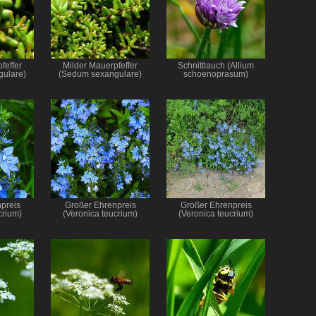
feffer
Milder Mauerpfeffer
Schnittlauch (Allium
ulare)
(Sedum sexangulare)
schoenoprasum)
preis
Großer Ehrenpreis
Großer Ehrenpreis
crium)
(Veronica teucrium)
(Veronica teucrium)