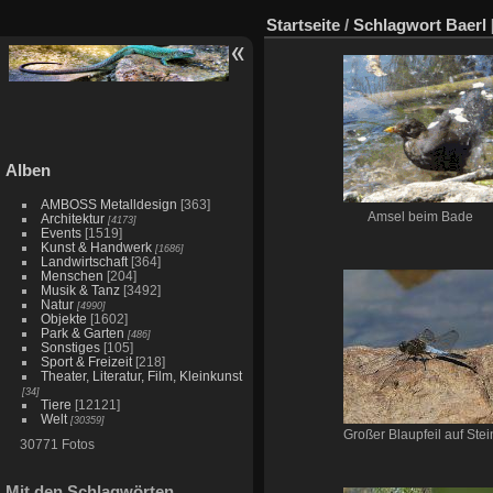
Startseite
/
Schlagwort
Baerl
Alben
AMBOSS Metalldesign
[363]
Amsel beim Bade
Architektur
[4173]
Events
[1519]
Kunst & Handwerk
[1686]
Landwirtschaft
[364]
Menschen
[204]
Musik & Tanz
[3492]
Natur
[4990]
Objekte
[1602]
Park & Garten
[486]
Sonstiges
[105]
Sport & Freizeit
[218]
Theater, Literatur, Film, Kleinkunst
[34]
Tiere
[12121]
Welt
[30359]
Großer Blaupfeil auf Stei
30771 Fotos
Mit den Schlagwörten