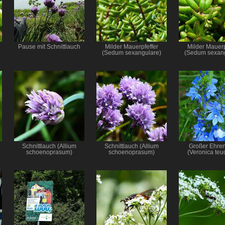
Pause mit Schnittlauch
Milder Mauerpfeffer
Milder Mauerp
(Sedum sexangulare)
(Sedum sexang
Schnittlauch (Allium
Schnittlauch (Allium
Großer Ehren
schoenoprasum)
schoenoprasum)
(Veronica teu