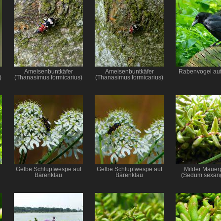
Ameisenbuntkäfer
Ameisenbuntkäfer
Rabenvogel auf
)
(Thanasimus formicarius)
(Thanasimus formicarius)
Gelbe Schlupfwespe auf
Gelbe Schlupfwespe auf
Milder Mauerp
Bärenklau
Bärenklau
(Sedum sexang