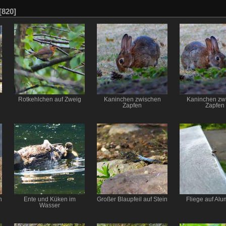
[820]
Rotkehlchen auf Zweig
Kaninchen zwischen
Kaninchen zw
Zapfen
Zapfen
n
Ente und Küken im
Großer Blaupfeil auf Stein
Fliege auf Al
Wasser