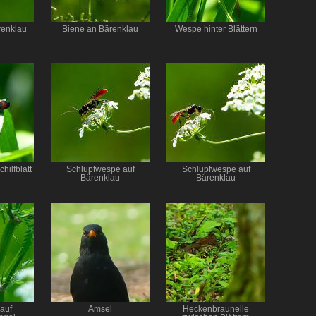
renklau
Biene an Bärenklau
Wespe hinter Blättern
hilfblatt
Schlupfwespe auf
Schlupfwespe auf
Bärenklau
Bärenklau
auf
Amsel
Heckenbraunelle