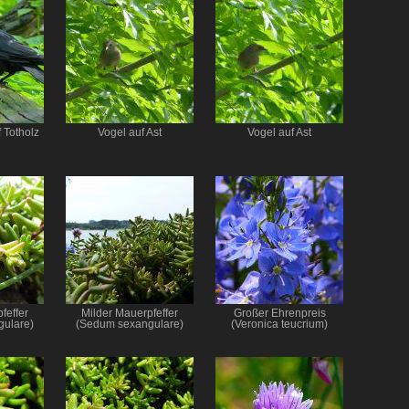
 Totholz
Vogel auf Ast
Vogel auf Ast
feffer
Milder Mauerpfeffer
Großer Ehrenpreis
ulare)
(Sedum sexangulare)
(Veronica teucrium)