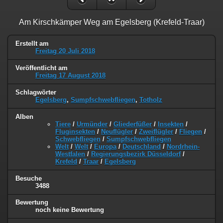
Am Kirschkämper Weg am Egelsberg (Krefeld-Traar)
Erstellt am
Freitag 20 Juli 2018
Veröffentlicht am
Freitag 17 August 2018
Schlagwörter
Egelsberg
,
Sumpfschwebfliegen
,
Totholz
Alben
Tiere
/
Urmünder
/
Gliederfüßer
/
Insekten
/
Fluginsekten
/
Neuflügler
/
Zweiflügler
/
Fliegen
/
Schwebfliegen
/
Sumpfschwebfliegen
Welt
/
Welt
/
Europa
/
Deutschland
/
Nordrhein-
Westfalen
/
Regierungsbezirk Düsseldorf
/
Krefeld
/
Traar
/
Egelsberg
Besuche
3488
Bewertung
noch keine Bewertung