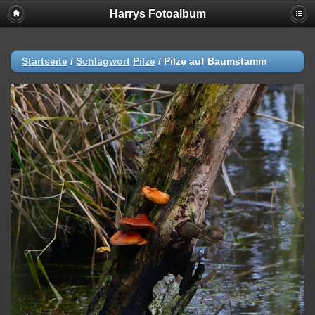
Harrys Fotoalbum
Startseite
/
Schlagwort
Pilze
/
Pilze auf Baumstamm