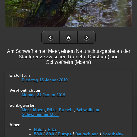
Am Schwafheimer Meer, einem Naturschutzgebiet an der
Stadtgrenze zwischen Rumeln (Duisburg) und
Schwafheim (Moers)
Erstellt am
Dienstag 15 Januar 2019
Veröffentlicht am
Montag 21 Januar 2019
Schlagwörter
Meer
,
Moers
,
Pilze
,
Rumeln
,
Schwafheim
,
Schwafheimer Meer
Alben
Natur
/
Pilze
Welt
/
Welt
/
Europa
/
Deutschland
/
Nordrhein-