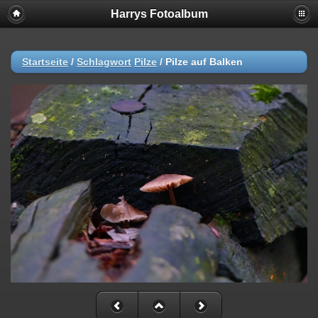
Harrys Fotoalbum
Startseite
/
Schlagwort
Pilze
/
Pilze auf Balken