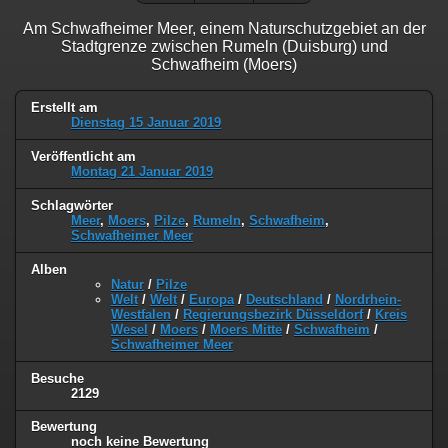
Am Schwafheimer Meer, einem Naturschutzgebiet an der
Stadtgrenze zwischen Rumeln (Duisburg) und
Schwafheim (Moers)
Erstellt am
Dienstag 15 Januar 2019
Veröffentlicht am
Montag 21 Januar 2019
Schlagwörter
Meer
,
Moers
,
Pilze
,
Rumeln
,
Schwafheim
,
Schwafheimer Meer
Alben
Natur
/
Pilze
Welt
/
Welt
/
Europa
/
Deutschland
/
Nordrhein-
Westfalen
/
Regierungsbezirk Düsseldorf
/
Kreis
Wesel
/
Moers
/
Moers Mitte
/
Schwafheim
/
Schwafheimer Meer
Besuche
2129
Bewertung
noch keine Bewertung