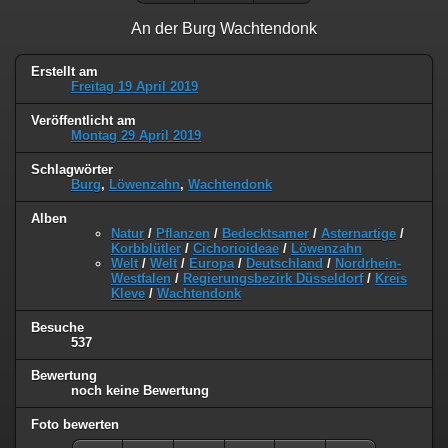
An der Burg Wachtendonk
Erstellt am
Freitag 19 April 2019
Veröffentlicht am
Montag 29 April 2019
Schlagwörter
Burg
,
Löwenzahn
,
Wachtendonk
Alben
Natur
/
Pflanzen
/
Bedecktsamer
/
Asternartige
/
Korbblütler
/
Cichorioideae
/
Löwenzahn
Welt
/
Welt
/
Europa
/
Deutschland
/
Nordrhein-
Westfalen
/
Regierungsbezirk Düsseldorf
/
Kreis
Kleve
/
Wachtendonk
Besuche
537
Bewertung
noch keine Bewertung
Foto bewerten