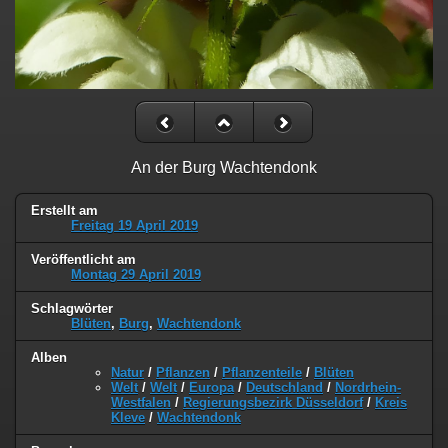
An der Burg Wachtendonk
Erstellt am
Freitag 19 April 2019
Veröffentlicht am
Montag 29 April 2019
Schlagwörter
Blüten
,
Burg
,
Wachtendonk
Alben
Natur
/
Pflanzen
/
Pflanzenteile
/
Blüten
Welt
/
Welt
/
Europa
/
Deutschland
/
Nordrhein-
Westfalen
/
Regierungsbezirk Düsseldorf
/
Kreis
Kleve
/
Wachtendonk