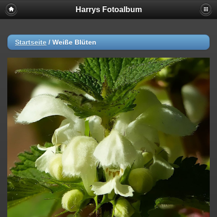
Harrys Fotoalbum
Startseite
/
Weiße Blüten