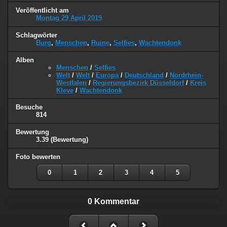
Veröffentlicht am
Montag 29 April 2019
Schlagwörter
Burg
,
Menschen
,
Ruine
,
Selfies
,
Wachtendonk
Alben
Menschen
/
Selfies
Welt
/
Welt
/
Europa
/
Deutschland
/
Nordrhein-
Westfalen
/
Regierungsbezirk Düsseldorf
/
Kreis
Kleve
/
Wachtendonk
Besuche
814
Bewertung
3.39
(Bewertung)
Foto bewerten
0
1
2
3
4
5
0 Kommentar