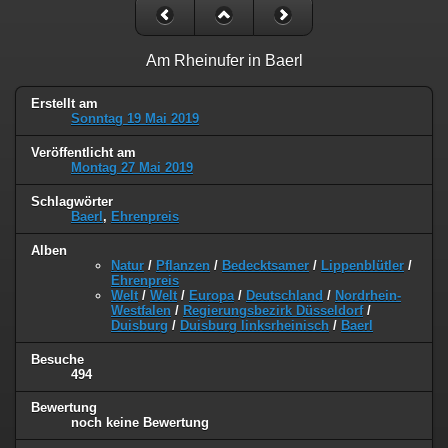
Am Rheinufer in Baerl
Erstellt am
Sonntag 19 Mai 2019
Veröffentlicht am
Montag 27 Mai 2019
Schlagwörter
Baerl
,
Ehrenpreis
Alben
Natur
/
Pflanzen
/
Bedecktsamer
/
Lippenblütler
/
Ehrenpreis
Welt
/
Welt
/
Europa
/
Deutschland
/
Nordrhein-
Westfalen
/
Regierungsbezirk Düsseldorf
/
Duisburg
/
Duisburg linksrheinisch
/
Baerl
Besuche
494
Bewertung
noch keine Bewertung