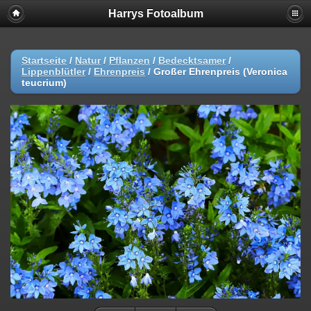
Harrys Fotoalbum
Startseite
/
Natur
/
Pflanzen
/
Bedecktsamer
/
Lippenblütler
/
Ehrenpreis
/
Großer Ehrenpreis (Veronica
teucrium)