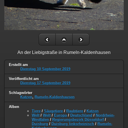
An der Liebigstraße in Rumeln-Kaldenhausen
Erstellt am
Dienstag 10 September 2019
Veröffentlicht am
Dienstag 17 September 2019
Schlagwörter
Katzen
,
Rumeln-Kaldenhausen
Alben
Tiere
/
Säugetiere
/
Raubtiere
/
Katzen
Welt
/
Welt
/
Europa
/
Deutschland
/
Nordrhein-
Westfalen
/
Regierungsbezirk Düsseldorf
/
Duisburg
/
Duisburg linksrheinisch
/
Rumeln-