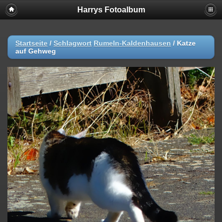
Harrys Fotoalbum
Startseite
/
Schlagwort
Rumeln-Kaldenhausen
/
Katze
auf Gehweg