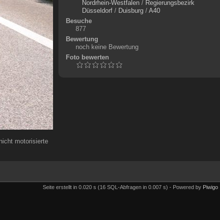
Nordrhein-Westfalen
/
Regierungsbezirk
Düsseldorf
/
Duisburg
/
A40
Besuche
877
Bewertung
noch keine Bewertung
Foto bewerten
icht motorisierte
Seite erstellt in 0.020 s (16 SQL-Abfragen in 0.007 s) - Powered by
Piwigo