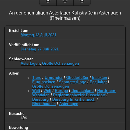
An der ehemaligen Asterlager Kuhstraße in Asterlagen
(Rheinhausen)
Erstellt am
Montag 12 Juli 2021
Veröffentlicht am
Dienstag 27 Juli 2021
Schlagwörter
Asterlagen
,
Große Ochsenaugen
Alben
Tiere
/
Urmünder
/
Gliederfüßer
/
Insekten
/
Fluginsekten
/
Schmetterlinge
/
Edelfalter
/
Große Ochsenaugen
Welt
/
Welt
/
Europa
/
Deutschland
/
Nordrhein-
Westfalen
/
Regierungsbezirk Düsseldorf
/
Duisburg
/
Duisburg linksrheinisch
/
Rheinhausen
/
Asterlagen
Besuche
494
Bewertung