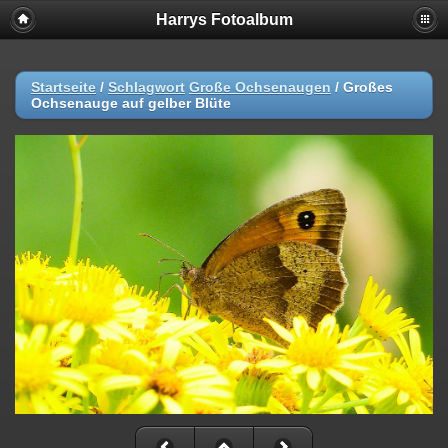
Harrys Fotoalbum
Startseite
/
Schlagwort
Große Ochsenaugen
/
Großes
Ochsenauge auf gelber Blüte