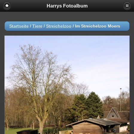
Harrys Fotoalbum
Startseite
/
Tiere
/
Streichelzoo
/
Im Streichelzoo Moers