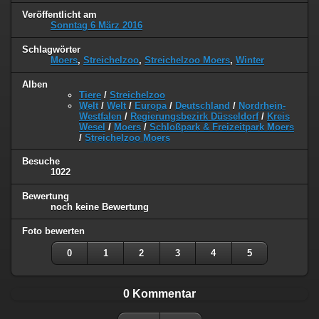
Veröffentlicht am
Sonntag 6 März 2016
Schlagwörter
Moers
,
Streichelzoo
,
Streichelzoo Moers
,
Winter
Alben
Tiere
/
Streichelzoo
Welt
/
Welt
/
Europa
/
Deutschland
/
Nordrhein-
Westfalen
/
Regierungsbezirk Düsseldorf
/
Kreis
Wesel
/
Moers
/
Schloßpark & Freizeitpark Moers
/
Streichelzoo Moers
Besuche
1022
Bewertung
noch keine Bewertung
Foto bewerten
0
1
2
3
4
5
0 Kommentar