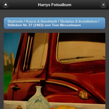
Harrys Fotoalbum
Startseite
/
Kunst & Handwerk
/
Skulptur & Installation
/
Stilleben Nr. 27 (1963) von Tom Wesselmann