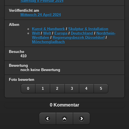
Samstag 8 Februar 2014
Veröffentlicht am
Mittwoch 24 April 2024
Alben
Kunst & Handwerk
/
Skulptur & Installation
Welt
/
Welt
/
Europa
/
Deutschland
/
Nordrhein-
Westfalen
/
Regierungsbezirk Düsseldorf
/
Mönchengladbach
Besuche
410
Bewertung
noch keine Bewertung
Foto bewerten
0
1
2
3
4
5
0 Kommentar