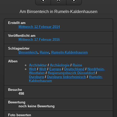
Am Binsenteich in Rumeln-Kaldenhausen
Erstellt am
Mittwoch 12 Februar 2014
Veröffentlicht am
Mittwoch 17 Februar 2016
Schlagwörter
Binsenteich
,
Ruine
,
Rumeln-Kaldenhausen
Alben
Architektur
/
Archäologie
/
Ruine
Welt
/
Welt
/
Europa
/
Deutschland
/
Nordrhein-
Westfalen
/
Regierungsbezirk Düsseldorf
/
Duisburg
/
Duisburg linksrheinisch
/
Rumeln-
Kaldenhausen
Besuche
498
Bewertung
noch keine Bewertung
Foto bewerten