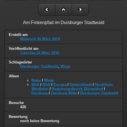
Am Finkenpfad im Duisburger Stadtwald
Erstellt am
Mittwoch 26 März 2014
Veröffentlicht am
Samstag 26 März 2016
Schlagwörter
Duisburger Stadtwald
,
Wege
Alben
Natur
/
Wege
Welt
/
Welt
/
Europa
/
Deutschland
/
Nordrhein-
Westfalen
/
Regierungsbezirk Düsseldorf
/
Duisburg
/
Duisburg Mitte
/
Duisburger Stadtwald
Besuche
426
Bewertung
noch keine Bewertung