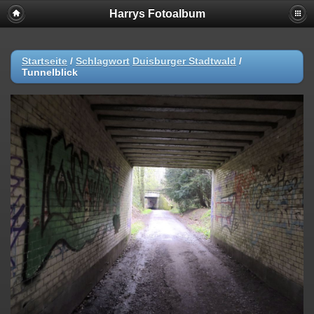
Harrys Fotoalbum
Startseite
/
Schlagwort
Duisburger Stadtwald
/
Tunnelblick