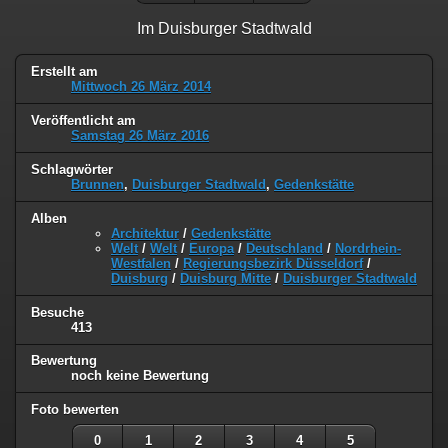
Im Duisburger Stadtwald
Erstellt am
Mittwoch 26 März 2014
Veröffentlicht am
Samstag 26 März 2016
Schlagwörter
Brunnen
,
Duisburger Stadtwald
,
Gedenkstätte
Alben
Architektur
/
Gedenkstätte
Welt
/
Welt
/
Europa
/
Deutschland
/
Nordrhein-
Westfalen
/
Regierungsbezirk Düsseldorf
/
Duisburg
/
Duisburg Mitte
/
Duisburger Stadtwald
Besuche
413
Bewertung
noch keine Bewertung
Foto bewerten
0
1
2
3
4
5