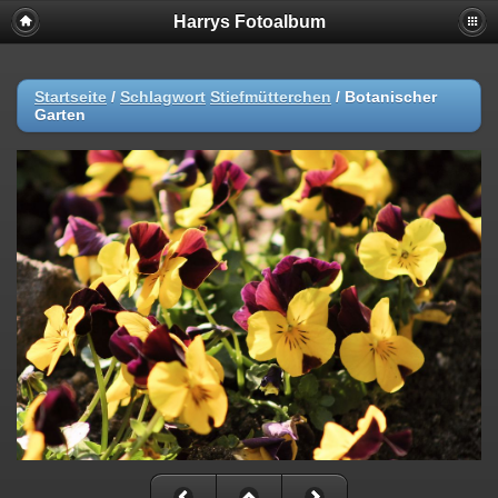
Harrys Fotoalbum
Startseite
/
Schlagwort
Stiefmütterchen
/
Botanischer
Garten