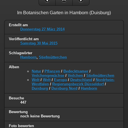
Im Botanischen Garten in Hamborn (Duisburg)
Erstellt am
Donnerstag 27 März 2014
Veröffentlicht am
Samstag 30 Mai 2015
Schlagwörter
Hamborn
,
Stiefmütterchen
Alben
Natur
/
Pflanzen
/
Bedecktsamer
/
Veilchengewächse
/
Veilchen
/
Stiefmütterchen
Welt
/
Welt
/
Europa
/
Deutschland
/
Nordrhein-
Westfalen
/
Regierungsbezirk Düsseldorf
/
Duisburg
/
Duisburg Nord
/
Hamborn
Besuche
447
Bewertung
noch keine Bewertung
Foto bewerten