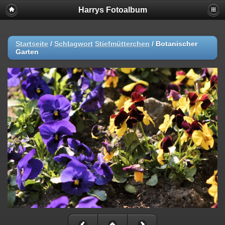
Harrys Fotoalbum
Startseite
/
Schlagwort
Stiefmütterchen
/
Botanischer
Garten