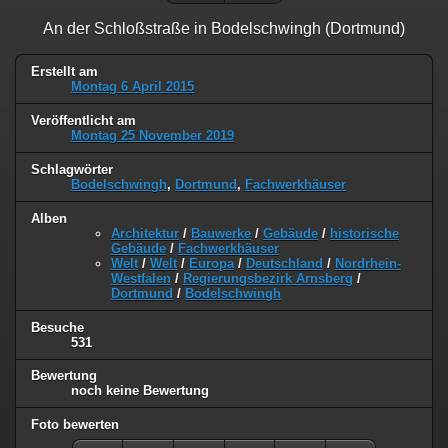
An der Schloßstraße in Bodelschwingh (Dortmund)
Erstellt am
Montag 6 April 2015
Veröffentlicht am
Montag 25 November 2019
Schlagwörter
Bodelschwingh
,
Dortmund
,
Fachwerkhäuser
Alben
Architektur
/
Bauwerke
/
Gebäude
/
historische
Gebäude
/
Fachwerkhäuser
Welt
/
Welt
/
Europa
/
Deutschland
/
Nordrhein-
Westfalen
/
Regierungsbezirk Arnsberg
/
Dortmund
/
Bodelschwingh
Besuche
531
Bewertung
noch keine Bewertung
Foto bewerten