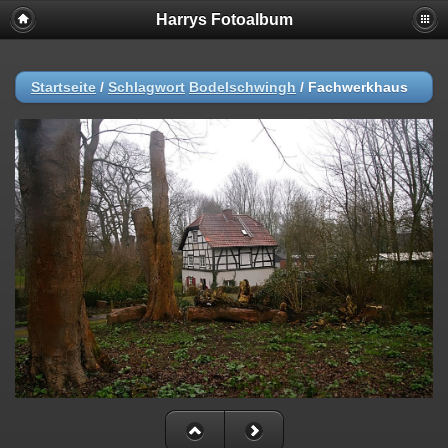
Harrys Fotoalbum
Startseite
/
Schlagwort
Bodelschwingh
/
Fachwerkhaus