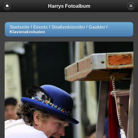
Harrys Fotoalbum
Startseite
/
Events
/
Straßenkünstler
/
Gaukler
/
Klavierakrobaten