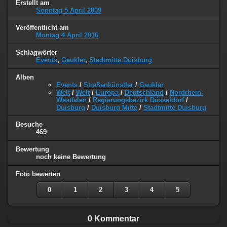
Erstellt am
Sonntag 5 April 2009
Veröffentlicht am
Montag 4 April 2016
Schlagwörter
Events
,
Gaukler
,
Stadtmitte Duisburg
Alben
Events
/
Straßenkünstler
/
Gaukler
Welt
/
Welt
/
Europa
/
Deutschland
/
Nordrhein-
Westfalen
/
Regierungsbezirk Düsseldorf
/
Duisburg
/
Duisburg Mitte
/
Stadtmitte Duisburg
Besuche
469
Bewertung
noch keine Bewertung
Foto bewerten
0
1
2
3
4
5
0 Kommentar