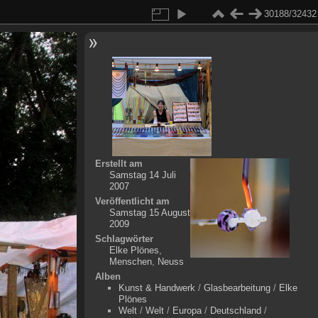
30188/32432
Erstellt am
Samstag 14 Juli
2007
Veröffentlicht am
Samstag 15 August
2009
Schlagwörter
Elke Plönes
,
Menschen
,
Neuss
Alben
Kunst & Handwerk
/
Glasbearbeitung
/
Elke
Plönes
Welt
/
Welt
/
Europa
/
Deutschland
/